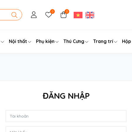
0
0
Nội thất
Phụ kiện
Thú Cưng
Trang trí
Hộp
ĐĂNG NHẬP