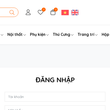
0
0
Nội thất
Phụ kiện
Thú Cưng
Trang trí
Hộp
ĐĂNG NHẬP