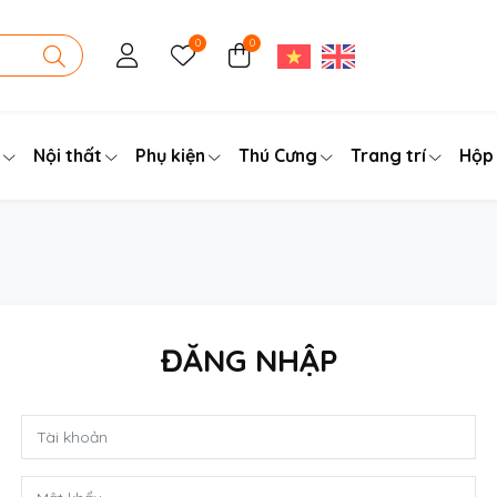
0
0
Nội thất
Phụ kiện
Thú Cưng
Trang trí
Hộp
ĐĂNG NHẬP